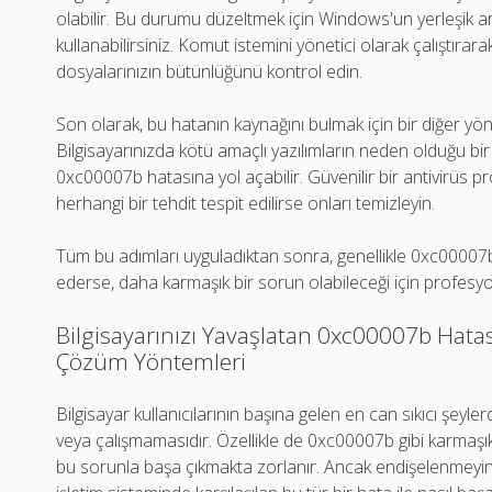
olabilir. Bu durumu düzeltmek için Windows'un yerleşik ar
kullanabilirsiniz. Komut istemini yönetici olarak çalıştır
dosyalarınızın bütünlüğünü kontrol edin.
Son olarak, bu hatanın kaynağını bulmak için bir diğer yön
Bilgisayarınızda kötü amaçlı yazılımların neden olduğu bi
0xc00007b hatasına yol açabilir. Güvenilir bir antivirüs pr
herhangi bir tehdit tespit edilirse onları temizleyin.
Tüm bu adımları uyguladıktan sonra, genellikle 0xc00007b
ederse, daha karmaşık bir sorun olabileceği için profesyo
Bilgisayarınızı Yavaşlatan 0xc00007b Hatası:
Çözüm Yöntemleri
Bilgisayar kullanıcılarının başına gelen en can sıkıcı şeyle
veya çalışmamasıdır. Özellikle de 0xc00007b gibi karmaşık b
bu sorunla başa çıkmakta zorlanır. Ancak endişelenmeyi