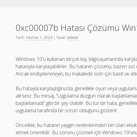
0xc00007b Hatası Çözümü Win1
Tarih:
Haziran 1, 2024
| Yazar:
adwod
Windows 10'u kullanan birçok kişi, bilgisayarlarında karşı
hatasıyla karşılaşabilirler. Bu hatanın çözümü, bazen sizi 
Ancak endişelenmeyin, bu makalede sizin için basit ve etk
Bu hatayla karşılaştığınızda, genellikle oyun veya uygulama
alırsınız. Bu mesaj, “Uygulama düzgün olarak başlatılam
başlatılamadı” gibi bir şey olabilir. Bu tür bir hata, genell
uygulama tarafında bir sorun olduğunu gösterir.
Öncelikle, bu hatanın yaygın nedenlerinden biri olan eksi
etmek önemlidir. Bu sorunu çözmek için Windows 10'unuz