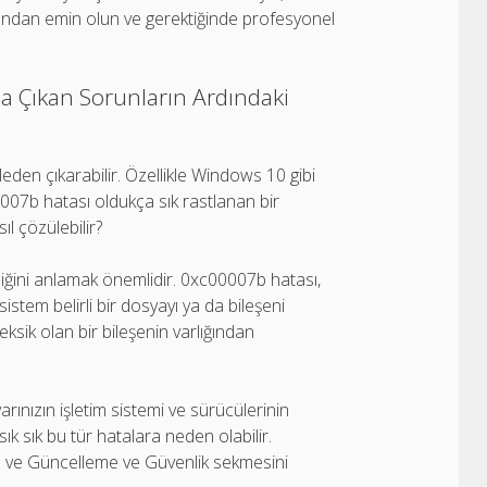
ğundan emin olun ve gerektiğinde profesyonel
a Çıkan Sorunların Ardındaki
ileden çıkarabilir. Özellikle Windows 10 gibi
00007b hatası oldukça sık rastlanan bir
l çözülebilir?
iğini anlamak önemlidir. 0xc00007b hatası,
istem belirli bir dosyayı ya da bileşeni
ksik olan bir bileşenin varlığından
ayarınızın işletim sistemi ve sürücülerinin
k sık bu tür hatalara neden olabilir.
n ve Güncelleme ve Güvenlik sekmesini