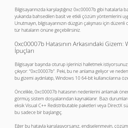
Bilgisayarınızda karşılaştığınız 0xc00007b gibi hatalarla ba
yukarıda bahsedilen basit ve etkili çözüm yöntemlerini uy
Unutmayın, bilgisayarınızın düzgün çalışması için düzenli
tür hataların önüne geçebilirsiniz.
0xc00007b Hatasının Arkasındaki Gizem: Wi
İpuçları
Bilgisayar başında oturup işlerinizi halletmek istiyorsunuz,
çıkıyor: “0xc00007b”. Peki, bu ne anlama geliyor ve nede
bu gizemi aydınlatıp, Windows 10 64-bit kullanıcılarına öze
Öncelikle, 0xc00007b hatasının nedenlerini anlamak öneml
görmüş sistem dosyalarından kaynaklanır. Bazı durumla
eksik Visual C++ Redistributable paketleri veya DirectX s
bu sadece bir başlangıç.
Eğer bu hatayla karşılaşıyorsanız, endişelenmeyin, çözümler