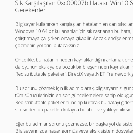
Sık Karşılaşılan 0xc00007b Hatası: Win10 64
Gerekenler
Bilgisayar kullanırken karşılaşılan hataların en can sıkıcıla
Windows 10 64 bit kullananlar için sık rastlanan bu hata,
çalıştırmaya çalışırken ortaya çıkabilir. Ancak, endişele
çözmenin yollarını bulacaksınız.
Öncelikle, bu hatanın neden kaynaklandığını anlamak öneml
da oyunun eksik ya da bozuk bir bileşeninden kaynaklanır.
Redistributable paketleri, DirectX veya .NET Framework gibi
Bu sorunu çözmek için ilk adım olarak, bilgisayarınızı günc
tüm sürücülerinizin en son güncellemelere sahip olduğun
Redistributable paketlerini indirip kurarak bu hatayı gide
sitesinden bu paketleri kolayca bulabilir ve yükleyebilirsini
Eğer bu adımlar sorunu çözmezse, bir başka yol da sistem
Bilgisayarınızda hasar görmüş veya eksik sistem dosyal