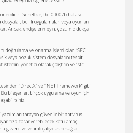
a çıkabileceğinizi öğreneceksiniz.
 önemlidir. Genellikle, 0xc00007b hatası,
osyalar, belirli uygulamaları veya oyunları
 çıkar. Ancak, endişelenmeyin, çözüm oldukça
arını doğrulama ve onarma işlemi olan “SFC
eksik veya bozuk sistem dosyalarını tespit
stemini yönetici olarak çalıştırın ve “sfc
itesinden “DirectX” ve “.NET Framework” gibi
. Bu bileşenler, birçok uygulama ve oyun için
şabilirsiniz.
 yazılımları tarayan güvenilir bir antivirüs
ayarınıza zarar verebilecek kötü amaçlı
ha güvenli ve verimli çalışmasını sağlar.