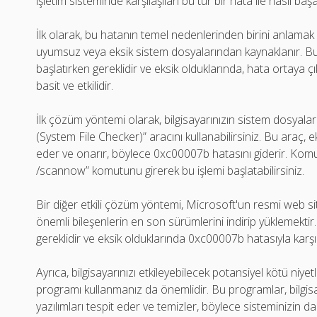
işletim sisteminde karşılaşılan bu tür bir hata ile nasıl baş
İlk olarak, bu hatanın temel nedenlerinden birini anlamak
uyumsuz veya eksik sistem dosyalarından kaynaklanır. Bu d
başlatırken gereklidir ve eksik olduklarında, hata ortaya
basit ve etkilidir.
İlk çözüm yöntemi olarak, bilgisayarınızın sistem dosyal
(System File Checker)” aracını kullanabilirsiniz. Bu araç, 
eder ve onarır, böylece 0xc00007b hatasını giderir. Komut i
/scannow” komutunu girerek bu işlemi başlatabilirsiniz.
Bir diğer etkili çözüm yöntemi, Microsoft'un resmi web s
önemli bileşenlerin en son sürümlerini indirip yüklemektir
gereklidir ve eksik olduklarında 0xc00007b hatasıyla karşıla
Ayrıca, bilgisayarınızı etkileyebilecek potansiyel kötü niyetli
programı kullanmanız da önemlidir. Bu programlar, bilgis
yazılımları tespit eder ve temizler, böylece sisteminizin da