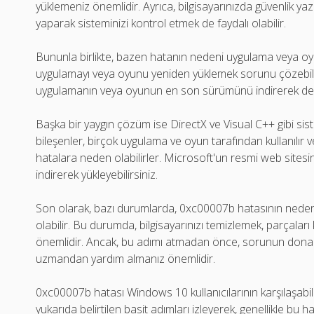
yüklemeniz önemlidir. Ayrıca, bilgisayarınızda güvenlik yaz
yaparak sisteminizi kontrol etmek de faydalı olabilir.
Bununla birlikte, bazen hatanın nedeni uygulama veya oyun
uygulamayı veya oyunu yeniden yüklemek sorunu çözebili
uygulamanın veya oyunun en son sürümünü indirerek de
Başka bir yaygın çözüm ise DirectX ve Visual C++ gibi sist
bileşenler, birçok uygulama ve oyun tarafından kullanılır v
hatalara neden olabilirler. Microsoft'un resmi web sitesi
indirerek yükleyebilirsiniz.
Son olarak, bazı durumlarda, 0xc00007b hatasının nedeni
olabilir. Bu durumda, bilgisayarınızı temizlemek, parçalar
önemlidir. Ancak, bu adımı atmadan önce, sorunun dona
uzmandan yardım almanız önemlidir.
0xc00007b hatası Windows 10 kullanıcılarının karşılaşabil
yukarıda belirtilen basit adımları izleyerek, genellikle bu 