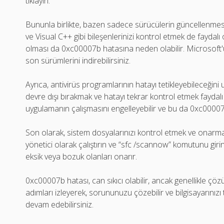
tıklayın.
Bununla birlikte, bazen sadece sürücülerin güncellenme
ve Visual C++ gibi bileşenlerinizi kontrol etmek de faydalı 
olması da 0xc00007b hatasına neden olabilir. Microsoft'
son sürümlerini indirebilirsiniz.
Ayrıca, antivirüs programlarının hatayı tetikleyebileceğini 
devre dışı bırakmak ve hatayı tekrar kontrol etmek faydalı
uygulamanın çalışmasını engelleyebilir ve bu da 0xc00007
Son olarak, sistem dosyalarınızı kontrol etmek ve onarma
yönetici olarak çalıştırın ve “sfc /scannow” komutunu giri
eksik veya bozuk olanları onarır.
0xc00007b hatası, can sıkıcı olabilir, ancak genellikle çözü
adımları izleyerek, sorununuzu çözebilir ve bilgisayarınız
devam edebilirsiniz.