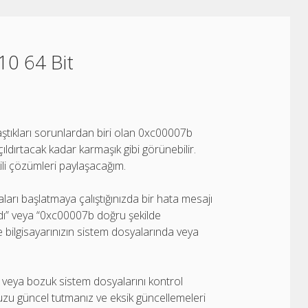
0 64 Bit
laştıkları sorunlardan biri olan 0xc00007b
çıldırtacak kadar karmaşık gibi görünebilir.
ili çözümleri paylaşacağım.
ları başlatmaya çalıştığınızda bir hata mesajı
adı” veya “0xc00007b doğru şekilde
ikle bilgisayarınızın sistem dosyalarında veya
k veya bozuk sistem dosyalarını kontrol
u güncel tutmanız ve eksik güncellemeleri