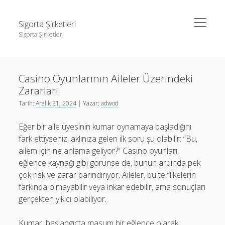
menüyü
Sigorta Şirketleri
aç
Sigorta Şirketleri
Yan
Ara
Menü
instagram gizli hesap görme giriş yapmadan
Ara
Casino Oyunlarının Aileler Üzerindeki
Linkedin Takipçi Yükseltme Hilesi
Zararları
Liste
instagram gizli hesap görme giriş yapmadan
Tarih:
Aralık 31, 2024
| Yazar:
adwod
Sayfa Listesi
Linkedin Takipçi Yükseltme Hilesi
Eğer bir aile üyesinin kumar oynamaya başladığını
Liste
fark ettiyseniz, aklınıza gelen ilk soru şu olabilir: “Bu,
ailem için ne anlama geliyor?” Casino oyunları,
Sayfa Listesi
eğlence kaynağı gibi görünse de, bunun ardında pek
çok risk ve zarar barındırıyor. Aileler, bu tehlikelerin
farkında olmayabilir veya inkar edebilir, ama sonuçları
gerçekten yıkıcı olabiliyor.
Kumar, başlangıçta masum bir eğlence olarak