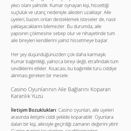
yıkıcı olanı yalnızlık. Kumar oynayan kişi, hissettiği
suçluluk ve utanç nedeniyle aileden uzaklaşır. Aile
üyeleri, bazen onları desteklemek isteseler de, nasıl
yaklaşacaklarını bilemezler. Bu durumda, aile
yapısının çökmesine sebep olur ve nihayetinde tüm
aile bireyleri kendilerini yalnız hissetmeye başlar.
Her şey düşündüğünüzden çok daha karmaşık;
Kumar bağımlılığı, yalnızca bireyi değil, etrafındaki tüm
sevdiklerini etkiler. Kısacası, bu bağımlılık türü ciddiye
alınması gereken bir mesele.
Casino Oyunlarının Aile Bağlarını Koparan
Karanlık Yüzü
İletişim Bozuklukları
: Casino oyunları, aile üyeleri
arasında iletişimi ciddi şekilde koparabilir. Oyunlara
dalan bir kişi, ailesiyle geçirdiği zamanın değerini yitirir.