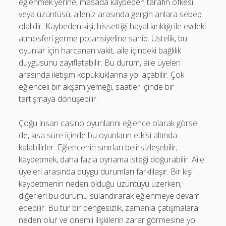
eğlenmek yerine, masada kaybeden tarafın öfkesi
veya üzüntüsü, aileniz arasında gergin anlara sebep
olabilir. Kaybeden kişi, hissettiği hayal kırıklığı ile evdeki
atmosferi germe potansiyeline sahip. Üstelik, bu
oyunlar için harcanan vakit, aile içindeki bağlılık
duygusunu zayıflatabilir. Bu durum, aile üyeleri
arasında iletişim kopukluklarına yol açabilir. Çok
eğlenceli bir akşam yemeği, saatler içinde bir
tartışmaya dönüşebilir.
Çoğu insan casino oyunlarını eğlence olarak görse
de, kısa süre içinde bu oyunların etkisi altında
kalabilirler. Eğlencenin sınırları belirsizleşebilir;
kaybetmek, daha fazla oynama isteği doğurabilir. Aile
üyeleri arasında duygu durumları farklılaşır. Bir kişi
kaybetmenin neden olduğu üzüntüyü üzerken,
diğerleri bu durumu sulandırarak eğlenmeye devam
edebilir. Bu tür bir dengesizlik, zamanla çatışmalara
neden olur ve önemli ilişkilerin zarar görmesine yol