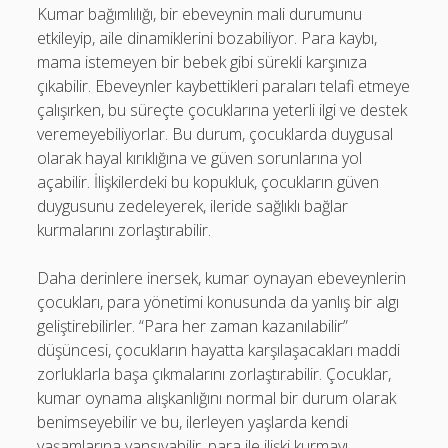
Kumar bağımlılığı, bir ebeveynin mali durumunu
etkileyip, aile dinamiklerini bozabiliyor. Para kaybı,
mama istemeyen bir bebek gibi sürekli karşınıza
çıkabilir. Ebeveynler kaybettikleri paraları telafi etmeye
çalışırken, bu süreçte çocuklarına yeterli ilgi ve destek
veremeyebiliyorlar. Bu durum, çocuklarda duygusal
olarak hayal kırıklığına ve güven sorunlarına yol
açabilir. İlişkilerdeki bu kopukluk, çocukların güven
duygusunu zedeleyerek, ileride sağlıklı bağlar
kurmalarını zorlaştırabilir.
Daha derinlere inersek, kumar oynayan ebeveynlerin
çocukları, para yönetimi konusunda da yanlış bir algı
geliştirebilirler. “Para her zaman kazanılabilir”
düşüncesi, çocukların hayatta karşılaşacakları maddi
zorluklarla başa çıkmalarını zorlaştırabilir. Çocuklar,
kumar oynama alışkanlığını normal bir durum olarak
benimseyebilir ve bu, ilerleyen yaşlarda kendi
yaşamlarına yansıyabilir. para ile ilişki kurmayı