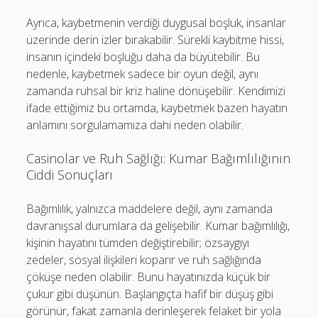
Ayrıca, kaybetmenin verdiği duygusal boşluk, insanlar
üzerinde derin izler bırakabilir. Sürekli kaybitme hissi,
insanın içindeki boşluğu daha da büyütebilir. Bu
nedenle, kaybetmek sadece bir oyun değil, aynı
zamanda ruhsal bir kriz haline dönüşebilir. Kendimizi
ifade ettiğimiz bu ortamda, kaybetmek bazen hayatın
anlamını sorgulamamıza dahi neden olabilir.
Casinolar ve Ruh Sağlığı: Kumar Bağımlılığının
Ciddi Sonuçları
Bağımlılık, yalnızca maddelere değil, aynı zamanda
davranışsal durumlara da gelişebilir. Kumar bağımlılığı,
kişinin hayatını tümden değiştirebilir; özsaygıyı
zedeler, sosyal ilişkileri koparır ve ruh sağlığında
çöküşe neden olabilir. Bunu hayatınızda küçük bir
çukur gibi düşünün. Başlangıçta hafif bir düşüş gibi
görünür, fakat zamanla derinleşerek felaket bir yola