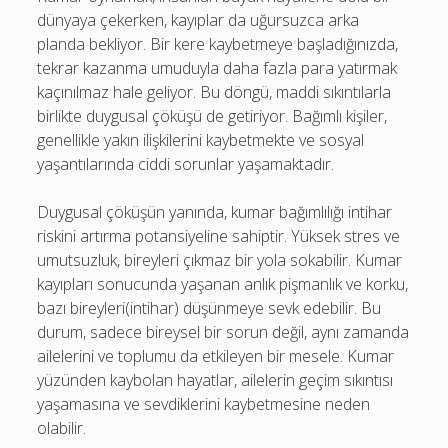
dünyaya çekerken, kayıplar da uğursuzca arka
planda bekliyor. Bir kere kaybetmeye başladığınızda,
tekrar kazanma umuduyla daha fazla para yatırmak
kaçınılmaz hale geliyor. Bu döngü, maddi sıkıntılarla
birlikte duygusal çöküşü de getiriyor. Bağımlı kişiler,
genellikle yakın ilişkilerini kaybetmekte ve sosyal
yaşantılarında ciddi sorunlar yaşamaktadır.
Duygusal çöküşün yanında, kumar bağımlılığı intihar
riskini artırma potansiyeline sahiptir. Yüksek stres ve
umutsuzluk, bireyleri çıkmaz bir yola sokabilir. Kumar
kayıpları sonucunda yaşanan anlık pişmanlık ve korku,
bazı bireyleri(intihar) düşünmeye sevk edebilir. Bu
durum, sadece bireysel bir sorun değil, aynı zamanda
ailelerini ve toplumu da etkileyen bir mesele. Kumar
yüzünden kaybolan hayatlar, ailelerin geçim sıkıntısı
yaşamasına ve sevdiklerini kaybetmesine neden
olabilir.