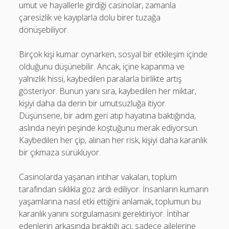
umut ve hayallerle girdiği casinolar, zamanla
çaresizlik ve kayıplarla dolu birer tuzağa
dönüşebiliyor.
Birçok kişi kumar oynarken, sosyal bir etkileşim içinde
olduğunu düşünebilir. Ancak, içine kapanma ve
yalnızlık hissi, kaybedilen paralarla birlikte artış
gösteriyor. Bunun yanı sıra, kaybedilen her miktar,
kişiyi daha da derin bir umutsuzluğa itiyor.
Düşünsene, bir adım geri atıp hayatına baktığında,
aslında neyin peşinde koştuğunu merak ediyorsun.
Kaybedilen her çip, alınan her risk, kişiyi daha karanlık
bir çıkmaza sürüklüyor.
Casinolarda yaşanan intihar vakaları, toplum
tarafından sıklıkla göz ardı ediliyor. İnsanların kumarın
yaşamlarına nasıl etki ettiğini anlamak, toplumun bu
karanlık yanını sorgulamasını gerektiriyor. İntihar
edenlerin arkasında bıraktığı acı, sadece ailelerine