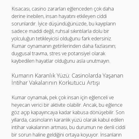
Kısacası, casino zararları eğlenceden çok daha
derine inebilen, insan hayatını etkileyen ciddi
sorunlardır. İyice düşündüğünüzde, bu kayıpların
sadece maddi değil, ruhsal sıkıntılarla dolu bir
yolculuğun tetikleyicisi olduğunu fark edersiniz.
Kumar oynamanın getirilerinden daha fazlasının;
duygusal travma, stres ve potansiyel olarak
kaybedilen hayatlar olduğunu asla unutmayın.
Kumarın Karanlık Yüzü: Casinolarda Yaşanan
İntihar Vakalarının Korkutucu Artışı
Kumar oynamak, pek çok insan için eğlenceli ve
heyecan verici bir aktivite olabilir. Ancak, bu eğlence
göz açıp kapayıncaya kadar kabusa dönüşebilir. Son
yıllarda, casinoların karanlık yüzü olarak kabul edilen
intihar vakalarının artması, bu durumun ne denli ciddi
bir sorun haline geldiğini ortaya koyuyor. İnsanların