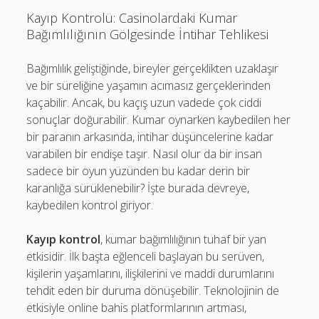
Kayıp Kontrolü: Casinolardaki Kumar
Bağımlılığının Gölgesinde İntihar Tehlikesi
Bağımlılık geliştiğinde, bireyler gerçeklikten uzaklaşır
ve bir süreliğine yaşamın acımasız gerçeklerinden
kaçabilir. Ancak, bu kaçış uzun vadede çok ciddi
sonuçlar doğurabilir. Kumar oynarken kaybedilen her
bir paranın arkasında, intihar düşüncelerine kadar
varabilen bir endişe taşır. Nasıl olur da bir insan
sadece bir oyun yüzünden bu kadar derin bir
karanlığa sürüklenebilir? İşte burada devreye,
kaybedilen kontrol giriyor.
Kayıp kontrol
, kumar bağımlılığının tuhaf bir yan
etkisidir. İlk başta eğlenceli başlayan bu serüven,
kişilerin yaşamlarını, ilişkilerini ve maddi durumlarını
tehdit eden bir duruma dönüşebilir. Teknolojinin de
etkisiyle online bahis platformlarının artması,