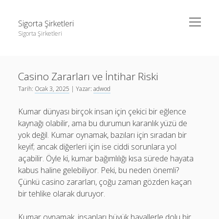
menüyü
Sigorta Şirketleri
aç
Sigorta Şirketleri
Yan
Ara
Menü
instagram gizli hesap görme giriş yapmadan
Ara
Casino Zararları ve İntihar Riski
Linkedin Takipçi Yükseltme Hilesi
Tarih:
Ocak 3, 2025
| Yazar:
adwod
Liste
instagram gizli hesap görme giriş yapmadan
Kumar dünyası birçok insan için çekici bir eğlence
Sayfa Listesi
Linkedin Takipçi Yükseltme Hilesi
kaynağı olabilir, ama bu durumun karanlık yüzü de
Liste
yok değil. Kumar oynamak, bazıları için sıradan bir
keyif; ancak diğerleri için ise ciddi sorunlara yol
Sayfa Listesi
açabilir. Öyle ki, kumar bağımlılığı kısa sürede hayata
kabus haline gelebiliyor. Peki, bu neden önemli?
Çünkü casino zararları, çoğu zaman gözden kaçan
bir tehlike olarak duruyor.
Kumar oynamak, insanları büyük hayallerle dolu bir