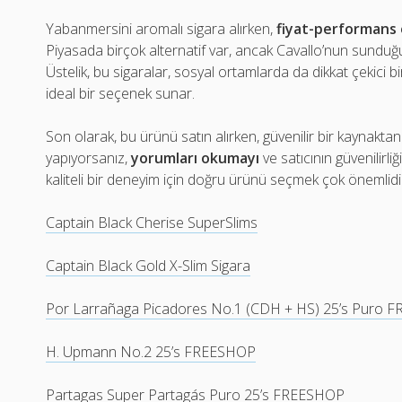
Yabanmersini aromalı sigara alırken,
fiyat-performans 
Piyasada birçok alternatif var, ancak Cavallo’nun sunduğu 
Üstelik, bu sigaralar, sosyal ortamlarda da dikkat çekici bir 
ideal bir seçenek sunar.
Son olarak, bu ürünü satın alırken, güvenilir bir kaynaktan
yapıyorsanız,
yorumları okumayı
ve satıcının güvenilirl
kaliteli bir deneyim için doğru ürünü seçmek çok önemlidi
Captain Black Cherise SuperSlims
Captain Black Gold X-Slim Sigara
Por Larrañaga Picadores No.1 (CDH + HS) 25’s Puro 
H. Upmann No.2 25’s FREESHOP
Partagas Super Partagás Puro 25’s FREESHOP