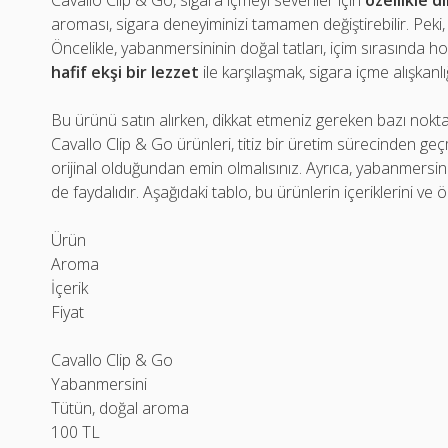
Cavallo Clip & Go, sigara içmeyi sevenler için
özellikle d
aroması, sigara deneyiminizi tamamen değiştirebilir. Peki,
Öncelikle, yabanmersininin doğal tatları, içim sırasında ho
hafif ekşi bir lezzet
ile karşılaşmak, sigara içme alışkanlığ
Bu ürünü satın alırken, dikkat etmeniz gereken bazı noktal
Cavallo Clip & Go ürünleri, titiz bir üretim sürecinden ge
orijinal olduğundan emin olmalısınız. Ayrıca, yabanmersini
de faydalıdır. Aşağıdaki tablo, bu ürünlerin içeriklerini ve ö
Ürün
Aroma
İçerik
Fiyat
Cavallo Clip & Go
Yabanmersini
Tütün, doğal aroma
100 TL