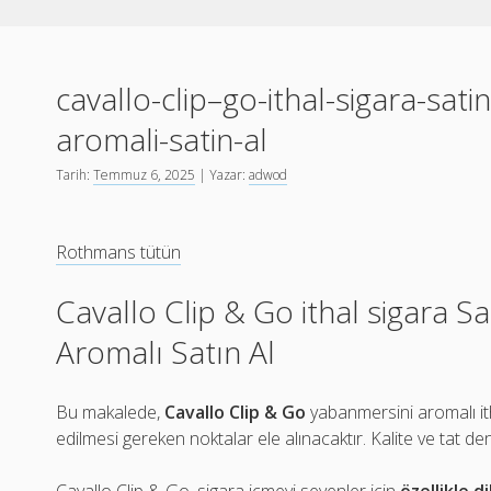
cavallo-clip–go-ithal-sigara-sat
aromali-satin-al
Tarih:
Temmuz 6, 2025
| Yazar:
adwod
Rothmans tütün
Cavallo Clip & Go ithal sigara S
Aromalı Satın Al
Bu makalede,
Cavallo Clip & Go
yabanmersini aromalı ith
edilmesi gereken noktalar ele alınacaktır. Kalite ve tat den