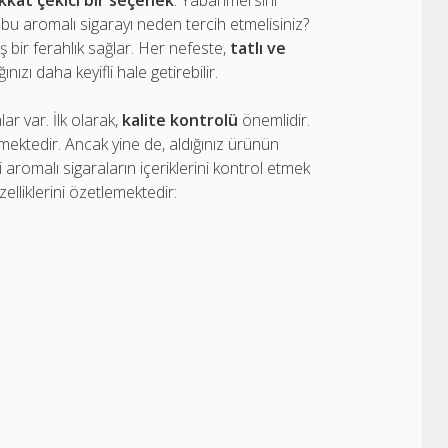
ikkat çekici bir seçenek
. Yabanmersini
 bu aromalı sigarayı neden tercih etmelisiniz?
ş bir ferahlık sağlar. Her nefeste,
tatlı ve
ınızı daha keyifli hale getirebilir.
ar var. İlk olarak,
kalite kontrolü
önemlidir.
çmektedir. Ancak yine de, aldığınız ürünün
 aromalı sigaraların içeriklerini kontrol etmek
zelliklerini özetlemektedir: