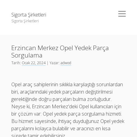
menüyü
Sigorta Şirketleri
aç
Sigorta Şirketleri
Yan
Ara
Menü
instagram gizli hesap görme giriş yapmadan
Ara
Erzincan Merkez Opel Yedek Parça
Linkedin Takipçi Yükseltme Hilesi
Sorgulama
Liste
instagram gizli hesap görme giriş yapmadan
Tarih:
Ocak 22, 2024
| Yazar:
adwod
Sayfa Listesi
Linkedin Takipçi Yükseltme Hilesi
Liste
Opel araç sahiplerinin sıklıkla karşılaştığı sorunlardan
biri, araçlarındaki yedek parçaların değiştirilmesi
Sayfa Listesi
gerektiğinde doğru parçaları bulma zorluğudur.
Neyse ki, Erzincan Merkez'deki Opel kullanıcıları için
bir çözüm var: Opel yedek parça sorgulama hizmeti.
Bu hizmet sayesinde, ihtiyaç duyduğunuz Opel yedek
parçalarını kolayca bulabilir ve aracınızı en kısa
sürede tamir edebilirsiniz.