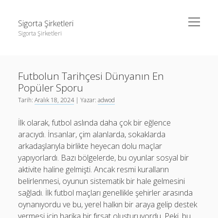
menüyü
Sigorta Şirketleri
aç
Sigorta Şirketleri
Yan
Ara
Menü
instagram gizli hesap görme giriş yapmadan
Ara
Futbolun Tarihçesi Dünyanın En
Linkedin Takipçi Yükseltme Hilesi
Popüler Sporu
Liste
instagram gizli hesap görme giriş yapmadan
Tarih:
Aralık 18, 2024
| Yazar:
adwod
Sayfa Listesi
Linkedin Takipçi Yükseltme Hilesi
İlk olarak, futbol aslında daha çok bir eğlence
Liste
aracıydı. İnsanlar, çim alanlarda, sokaklarda
arkadaşlarıyla birlikte heyecan dolu maçlar
Sayfa Listesi
yapıyorlardı. Bazı bölgelerde, bu oyunlar sosyal bir
aktivite haline gelmişti. Ancak resmi kuralların
belirlenmesi, oyunun sistematik bir hale gelmesini
sağladı. İlk futbol maçları genellikle şehirler arasında
oynanıyordu ve bu, yerel halkın bir araya gelip destek
vermesi için harika bir fırsat oluşturuyordu. Peki, bu