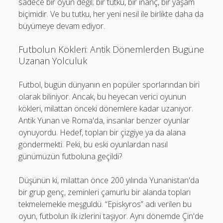
sadece bir oyun değil; bir tutku, bir inanç, bir yaşam
biçimidir. Ve bu tutku, her yeni nesil ile birlikte daha da
büyümeye devam ediyor.
Futbolun Kökleri: Antik Dönemlerden Bugüne
Uzanan Yolculuk
Futbol, bugün dünyanın en popüler sporlarından biri
olarak biliniyor. Ancak, bu heyecan verici oyunun
kökleri, milattan önceki dönemlere kadar uzanıyor.
Antik Yunan ve Roma'da, insanlar benzer oyunlar
oynuyordu. Hedef, topları bir çizgiye ya da alana
göndermekti. Peki, bu eski oyunlardan nasıl
günümüzün futboluna geçildi?
Düşünün ki, milattan önce 200 yılında Yunanistan'da
bir grup genç, zeminleri çamurlu bir alanda topları
tekmelemekle meşguldü. “Episkyros” adı verilen bu
oyun, futbolun ilk izlerini taşıyor. Aynı dönemde Çin'de