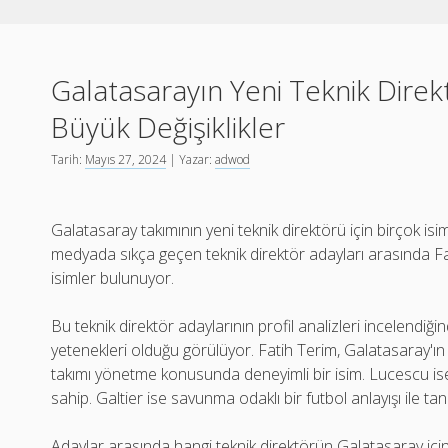
Galatasarayın Yeni Teknik Dire
Büyük Değişiklikler
Tarih:
Mayıs 27, 2024
| Yazar:
adwod
Galatasaray takımının yeni teknik direktörü için birçok 
medyada sıkça geçen teknik direktör adayları arasında Fa
isimler bulunuyor.
Bu teknik direktör adaylarının profil analizleri incelendiğind
yetenekleri olduğu görülüyor. Fatih Terim, Galatasaray'ın e
takımı yönetme konusunda deneyimli bir isim. Lucescu ise 
sahip. Galtier ise savunma odaklı bir futbol anlayışı ile tan
Adaylar arasında hangi teknik direktörün Galatasaray içi