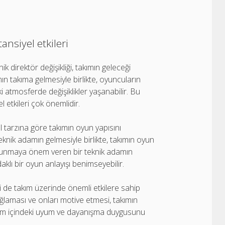
ansiyel etkileri
k direktör değişikliği, takımın geleceği
mın takıma gelmesiyle birlikte, oyuncuların
ki atmosferde değişiklikler yaşanabilir. Bu
 etkileri çok önemlidir.
l tarzına göre takımın oyun yapısını
 teknik adamın gelmesiyle birlikte, takımın oyun
avunmaya önem veren bir teknik adamın
ı bir oyun anlayışı benimseyebilir.
imi de takım üzerinde önemli etkilere sahip
ağlaması ve onları motive etmesi, takımın
takım içindeki uyum ve dayanışma duygusunu