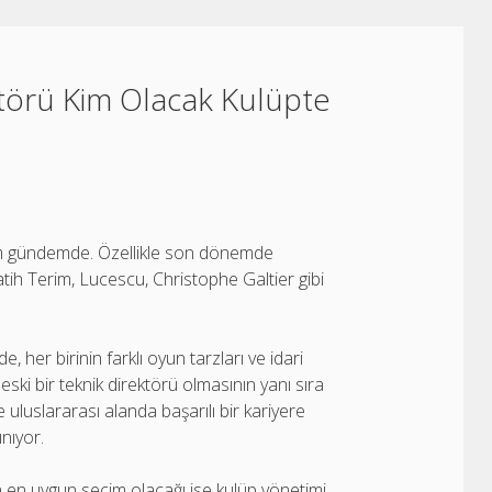
ktörü Kim Olacak Kulüpte
isim gündemde. Özellikle son dönemde
tih Terim, Lucescu, Christophe Galtier gibi
e, her birinin farklı oyun tarzları ve idari
ski bir teknik direktörü olmasının yanı sıra
uluslararası alanda başarılı bir kariyere
ınıyor.
n en uygun seçim olacağı ise kulüp yönetimi