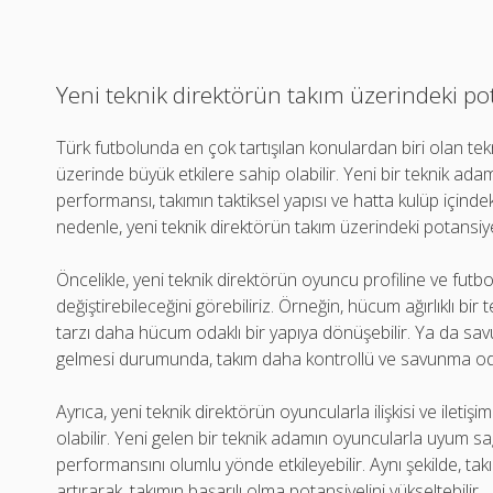
Yeni teknik direktörün takım üzerindeki pot
Türk futbolunda en çok tartışılan konulardan biri olan tekni
üzerinde büyük etkilere sahip olabilir. Yeni bir teknik ada
performansı, takımın taktiksel yapısı ve hatta kulüp içinde
nedenle, yeni teknik direktörün takım üzerindeki potansiyel
Öncelikle, yeni teknik direktörün oyuncu profiline ve futbo
değiştirebileceğini görebiliriz. Örneğin, hücum ağırlıklı bir
tarzı daha hücum odaklı bir yapıya dönüşebilir. Ya da s
gelmesi durumunda, takım daha kontrollü ve savunma odakl
Ayrıca, yeni teknik direktörün oyuncularla ilişkisi ve iletiş
olabilir. Yeni gelen bir teknik adamın oyuncularla uyum s
performansını olumlu yönde etkileyebilir. Aynı şekilde, 
artırarak, takımın başarılı olma potansiyelini yükseltebilir.