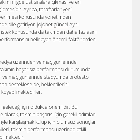
akımın ligde üst sıralara çıkması ve en
emesidir. Ayrıca, taraftarlar yeni
s verilmesi konusunda yönetimden
de dile getiriyor.
jojobet güncel
Aynı
 istek konusunda da takımdan daha fazlasını
i performansını belirleyen önemli faktörlerden
al medya üzerinden ve maç günlerinde
, takımın başarısız performansı durumunda
ilir ve maç günlerinde stadyumda protesto
aman desteklese de, beklentilerini
 koyabilmektedirler.
ün geleceği için oldukça önemlidir. Bu
 alarak, takımın başarısı için gerekli adımları
riyle karşılaşmak kulüp için olumsuz sonuçlar
kileri, takımın performansı üzerinde etkili
bilmektedir.