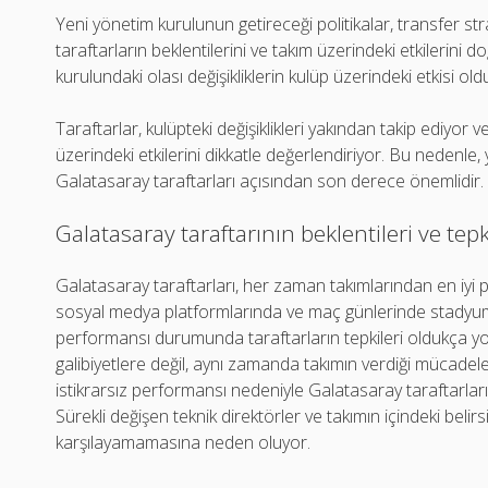
Yeni yönetim kurulunun getireceği politikalar, transfer str
taraftarların beklentilerini ve takım üzerindeki etkilerini d
kurulundaki olası değişikliklerin kulüp üzerindeki etkisi old
Taraftarlar, kulüpteki değişiklikleri yakından takip ediyor 
üzerindeki etkilerini dikkatle değerlendiriyor. Bu nedenle, y
Galatasaray taraftarları açısından son derece önemlidir.
Galatasaray taraftarının beklentileri ve tepk
Galatasaray taraftarları, her zaman takımlarından en iyi p
sosyal medya platformlarında ve maç günlerinde stadyuml
performansı durumunda taraftarların tepkileri oldukça yo
galibiyetlere değil, aynı zamanda takımın verdiği mücad
istikrarsız performansı nedeniyle Galatasaray taraftarları 
Sürekli değişen teknik direktörler ve takımın içindeki belirsiz
karşılayamamasına neden oluyor.