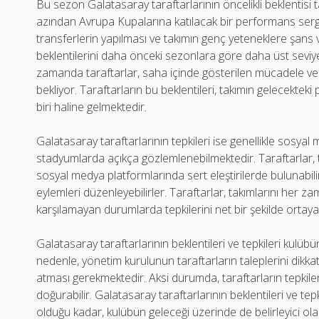
Bu sezon Galatasaray taraftarlarının öncelikli beklentisi t
azından Avrupa Kupalarına katılacak bir performans sergil
transferlerin yapılması ve takımın genç yeteneklere şan
beklentilerini daha önceki sezonlara göre daha üst seviye
zamanda taraftarlar, saha içinde gösterilen mücadele ve
bekliyor. Taraftarların bu beklentileri, takımın gelecektek
biri haline gelmektedir.
Galatasaray taraftarlarının tepkileri ise genellikle sosy
stadyumlarda açıkça gözlemlenebilmektedir. Taraftarlar
sosyal medya platformlarında sert eleştirilerde bulunab
eylemleri düzenleyebilirler. Taraftarlar, takımlarını her z
karşılamayan durumlarda tepkilerini net bir şekilde ortaya
Galatasaray taraftarlarının beklentileri ve tepkileri kulüb
nedenle, yönetim kurulunun taraftarların taleplerini dikkate
atması gerekmektedir. Aksi durumda, taraftarların tepkile
doğurabilir. Galatasaray taraftarlarının beklentileri ve tep
olduğu kadar, kulübün geleceği üzerinde de belirleyici ola