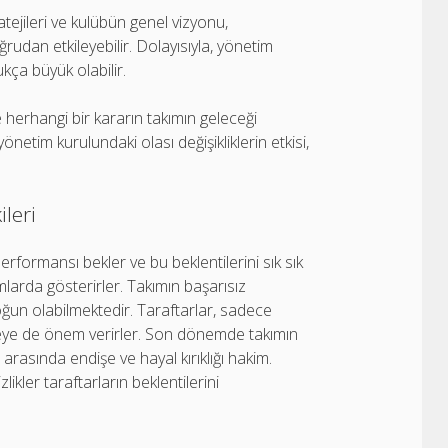
atejileri ve kulübün genel vizyonu,
oğrudan etkileyebilir. Dolayısıyla, yönetim
ukça büyük olabilir.
ve herhangi bir kararın takımın geleceği
önetim kurulundaki olası değişikliklerin etkisi,
ileri
erformansı bekler ve bu beklentilerini sık sık
arda gösterirler. Takımın başarısız
ğun olabilmektedir. Taraftarlar, sadece
eleye de önem verirler. Son dönemde takımın
arasında endişe ve hayal kırıklığı hakim.
likler taraftarların beklentilerini