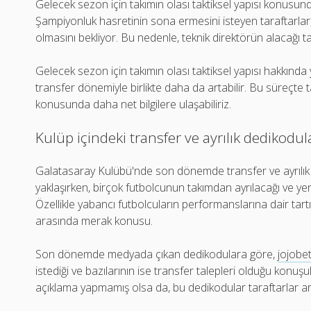
Gelecek sezon için takımın olası taktiksel yapısı konusund
Şampiyonluk hasretinin sona ermesini isteyen taraftarlar,
olmasını bekliyor. Bu nedenle, teknik direktörün alacağı t
Gelecek sezon için takımın olası taktiksel yapısı hakkında
transfer dönemiyle birlikte daha da artabilir. Bu süreçte ta
konusunda daha net bilgilere ulaşabiliriz.
Kulüp içindeki transfer ve ayrılık dedikodul
Galatasaray Kulübü'nde son dönemde transfer ve ayrılı
yaklaşırken, birçok futbolcunun takımdan ayrılacağı ve yen
Özellikle yabancı futbolcuların performanslarına dair tartı
arasında merak konusu.
Son dönemde medyada çıkan dedikodulara göre,
jojobet
istediği ve bazılarının ise transfer talepleri olduğu konuşu
açıklama yapmamış olsa da, bu dedikodular taraftarlar 