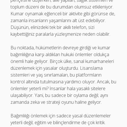
pençesine düşerken; aile yapıları, sağlık sistemleri ve
toplum düzeni de bu durumdan olumsuz etkileniyor.
Kumar oynamak eğlenceli bir aktivite gibi görünse de,
zamanla insanların yaşamlarını alt üst edebiliyor.
Düşünün, elinizdeki tek bir akıllı telefon, sizi
kaybettiğiniz paralarla yüzleşmenize neden olabilir.
Bu noktada, hükümetlerin devreye girdiği ve kumar
bağımlılığına karşı aldıkları hukuki önlemler oldukça
önemli hale geliyor. Birçok ülke, sanal kumarhaneleri
düzenlemek için yasalar oluşturdu. Lisanslama
sistemleri ve yaş sınırlamaları, bu platformların
kontrol altında tutulmasına yardımcı oluyor. Ancak, bu
önlemler yeterli mi? İnsanlar hala yasaklı sitelere
ulaşabiliyor. Yani, bu sadece bir oylama değil; aynı
zamanda zeka ve strateji oyunu haline geliyor.
Bağımlılığı önlemek için sadece yasal düzenlemeler
yeterli değil; eğitim ve bilinçlendirme de çok kritik.