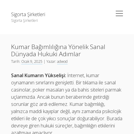
menüyü
Sigorta Şirketleri
aç
Sigorta Şirketleri
Yan
Ara
Menü
instagram gizli hesap görme giriş yapmadan
Ara
Kumar Bağımlılığına Yönelik Sanal
Linkedin Takipçi Yükseltme Hilesi
Dünyada Hukuki Adımlar
Liste
instagram gizli hesap görme giriş yapmadan
Tarih:
Ocak 9, 2025
| Yazar:
adwod
Sayfa Listesi
Linkedin Takipçi Yükseltme Hilesi
Sanal Kumarın Yükselişi:
İnternet, kumar
Liste
oynamanın sınırlarını genişletti. Bir tıklama ile sanal
casinolar, poker masaları ya da bahis siteleri parmak
Sayfa Listesi
uçlarımızda. Ancak bunun beraberinde getirdiği
sorunlar göz ardı edilemez. Kumar bağımlılığı,
yalnızca maddi kayıplar değil, aynı zamanda psikolojik
etkileri ile de çok yıkıcı sonuçlar doğurabiliyor. Burada
devreye giren hukuki süreçler, bağımlılığın etkilerini
azaltmayı amaçlıyor.