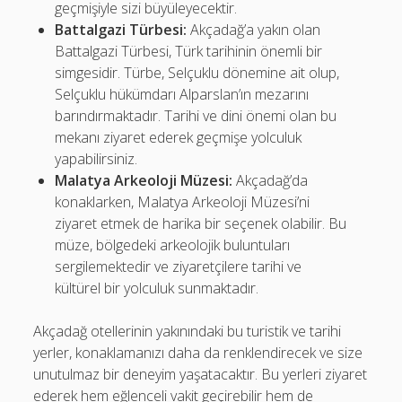
geçmişiyle sizi büyüleyecektir.
Battalgazi Türbesi:
Akçadağ’a yakın olan
Battalgazi Türbesi, Türk tarihinin önemli bir
simgesidir. Türbe, Selçuklu dönemine ait olup,
Selçuklu hükümdarı Alparslan’ın mezarını
barındırmaktadır. Tarihi ve dini önemi olan bu
mekanı ziyaret ederek geçmişe yolculuk
yapabilirsiniz.
Malatya Arkeoloji Müzesi:
Akçadağ’da
konaklarken, Malatya Arkeoloji Müzesi’ni
ziyaret etmek de harika bir seçenek olabilir. Bu
müze, bölgedeki arkeolojik buluntuları
sergilemektedir ve ziyaretçilere tarihi ve
kültürel bir yolculuk sunmaktadır.
Akçadağ otellerinin yakınındaki bu turistik ve tarihi
yerler, konaklamanızı daha da renklendirecek ve size
unutulmaz bir deneyim yaşatacaktır. Bu yerleri ziyaret
ederek hem eğlenceli vakit geçirebilir hem de