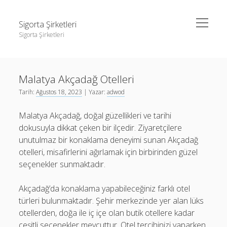
menüyü
Sigorta Şirketleri
aç
Sigorta Şirketleri
Yan
Ara
Menü
instagram gizli hesap görme giriş yapmadan
Ara
Malatya Akçadağ Otelleri
Linkedin Takipçi Yükseltme Hilesi
Tarih:
Ağustos 18, 2023
| Yazar:
adwod
Liste
instagram gizli hesap görme giriş yapmadan
Malatya Akçadağ, doğal güzellikleri ve tarihi
Sayfa Listesi
Linkedin Takipçi Yükseltme Hilesi
dokusuyla dikkat çeken bir ilçedir. Ziyaretçilere
Liste
unutulmaz bir konaklama deneyimi sunan Akçadağ
otelleri, misafirlerini ağırlamak için birbirinden güzel
Sayfa Listesi
seçenekler sunmaktadır.
Akçadağ’da konaklama yapabileceğiniz farklı otel
türleri bulunmaktadır. Şehir merkezinde yer alan lüks
otellerden, doğa ile iç içe olan butik otellere kadar
çeşitli seçenekler mevcuttur. Otel tercihinizi yaparken