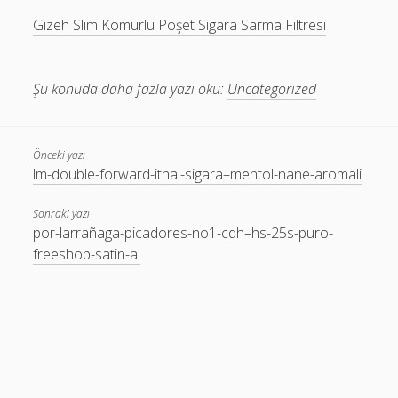
Gizeh Slim Kömürlü Poşet Sigara Sarma Filtresi
Şu konuda daha fazla yazı oku:
Uncategorized
Önceki yazı
lm-double-forward-ithal-sigara–mentol-nane-aromali
Sonraki yazı
por-larrañaga-picadores-no1-cdh–hs-25s-puro-
freeshop-satin-al