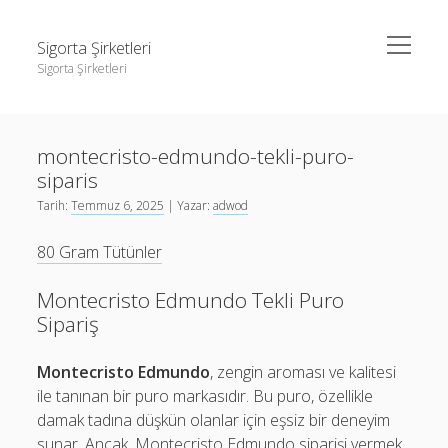
menüyü
Sigorta Şirketleri
aç
Sigorta Şirketleri
Yan
Ara
Menü
instagram gizli hesap görme giriş yapmadan
Ara
montecristo-edmundo-tekli-puro-
Linkedin Takipçi Yükseltme Hilesi
siparis
Liste
instagram gizli hesap görme giriş yapmadan
Tarih:
Temmuz 6, 2025
| Yazar:
adwod
Sayfa Listesi
Linkedin Takipçi Yükseltme Hilesi
80 Gram Tütünler
Liste
Montecristo Edmundo Tekli Puro
Sayfa Listesi
Sipariş
Montecristo Edmundo
, zengin aroması ve kalitesi
ile tanınan bir puro markasıdır. Bu puro, özellikle
damak tadına düşkün olanlar için eşsiz bir deneyim
sunar. Ancak, Montecristo Edmundo siparişi vermek,