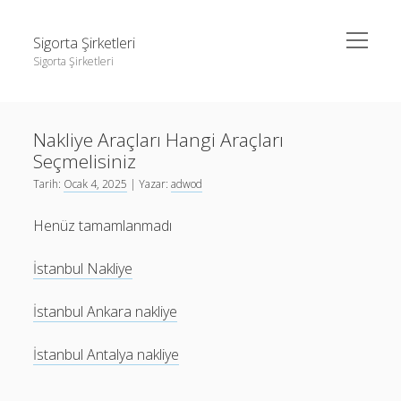
menüyü
Sigorta Şirketleri
aç
Sigorta Şirketleri
Yan
Ara
Menü
instagram gizli hesap görme giriş yapmadan
Ara
Nakliye Araçları Hangi Araçları
Linkedin Takipçi Yükseltme Hilesi
Seçmelisiniz
Liste
instagram gizli hesap görme giriş yapmadan
Tarih:
Ocak 4, 2025
| Yazar:
adwod
Sayfa Listesi
Linkedin Takipçi Yükseltme Hilesi
Henüz tamamlanmadı
Liste
İstanbul Nakliye
Sayfa Listesi
İstanbul Ankara nakliye
İstanbul Antalya nakliye