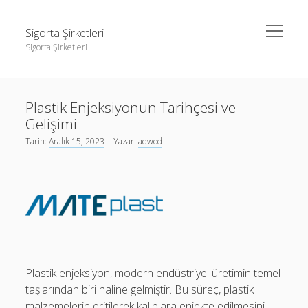
menüyü
Sigorta Şirketleri
aç
Sigorta Şirketleri
Yan
Ara
Menü
instagram gizli hesap görme giriş yapmadan
Ara
Plastik Enjeksiyonun Tarihçesi ve
Linkedin Takipçi Yükseltme Hilesi
Gelişimi
Liste
instagram gizli hesap görme giriş yapmadan
Tarih:
Aralık 15, 2023
| Yazar:
adwod
Sayfa Listesi
Linkedin Takipçi Yükseltme Hilesi
Liste
Sayfa Listesi
Plastik enjeksiyon, modern endüstriyel üretimin temel
taşlarından biri haline gelmiştir. Bu süreç, plastik
malzemelerin eritilerek kalıplara enjekte edilmesini