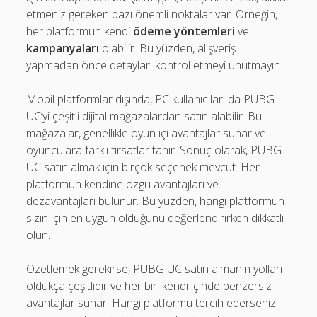
etmeniz gereken bazı önemli noktalar var. Örneğin,
her platformun kendi
ödeme yöntemleri
ve
kampanyaları
olabilir. Bu yüzden, alışveriş
yapmadan önce detayları kontrol etmeyi unutmayın.
Mobil platformlar dışında, PC kullanıcıları da PUBG
UC’yi çeşitli dijital mağazalardan satın alabilir. Bu
mağazalar, genellikle oyun içi avantajlar sunar ve
oyunculara farklı fırsatlar tanır. Sonuç olarak, PUBG
UC satın almak için birçok seçenek mevcut. Her
platformun kendine özgü avantajları ve
dezavantajları bulunur. Bu yüzden, hangi platformun
sizin için en uygun olduğunu değerlendirirken dikkatli
olun.
Özetlemek gerekirse, PUBG UC satın almanın yolları
oldukça çeşitlidir ve her biri kendi içinde benzersiz
avantajlar sunar. Hangi platformu tercih ederseniz