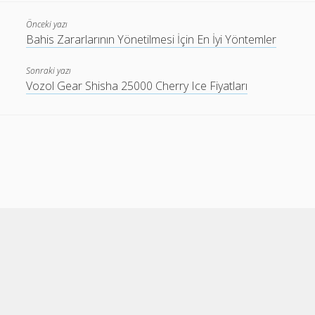
Önceki yazı
Bahis Zararlarının Yönetilmesi İçin En İyi Yöntemler
Sonraki yazı
Vozol Gear Shisha 25000 Cherry Ice Fiyatları
Cele Theme
by Compete Themes.