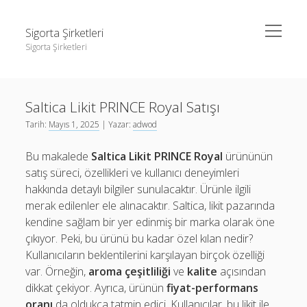
menüyü
Sigorta Şirketleri
aç
Sigorta Şirketleri
Yan
Ara
Menü
instagram gizli hesap görme giriş yapmadan
Ara
Saltica Likit PRINCE Royal Satışı
Linkedin Takipçi Yükseltme Hilesi
Tarih:
Mayıs 1, 2025
| Yazar:
adwod
Liste
instagram gizli hesap görme giriş yapmadan
Bu makalede
Saltica Likit PRINCE Royal
ürününün
Sayfa Listesi
Linkedin Takipçi Yükseltme Hilesi
satış süreci, özellikleri ve kullanıcı deneyimleri
Liste
hakkında detaylı bilgiler sunulacaktır. Ürünle ilgili
merak edilenler ele alınacaktır. Saltica, likit pazarında
Sayfa Listesi
kendine sağlam bir yer edinmiş bir marka olarak öne
çıkıyor. Peki, bu ürünü bu kadar özel kılan nedir?
Kullanıcıların beklentilerini karşılayan birçok özelliği
var. Örneğin,
aroma çeşitliliği
ve
kalite
açısından
dikkat çekiyor. Ayrıca, ürünün
fiyat-performans
oranı
da oldukça tatmin edici. Kullanıcılar, bu likit ile