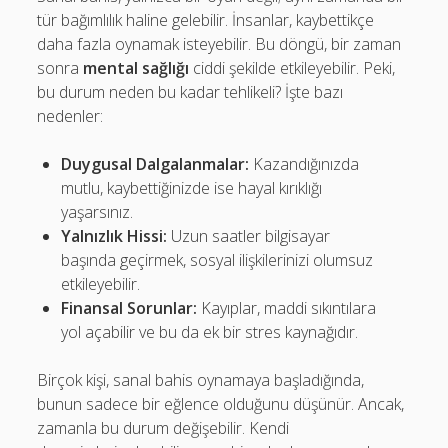
tür bağımlılık haline gelebilir. İnsanlar, kaybettikçe
daha fazla oynamak isteyebilir. Bu döngü, bir zaman
sonra
mental sağlığı
ciddi şekilde etkileyebilir. Peki,
bu durum neden bu kadar tehlikeli? İşte bazı
nedenler:
Duygusal Dalgalanmalar:
Kazandığınızda
mutlu, kaybettiğinizde ise hayal kırıklığı
yaşarsınız.
Yalnızlık Hissi:
Uzun saatler bilgisayar
başında geçirmek, sosyal ilişkilerinizi olumsuz
etkileyebilir.
Finansal Sorunlar:
Kayıplar, maddi sıkıntılara
yol açabilir ve bu da ek bir stres kaynağıdır.
Birçok kişi, sanal bahis oynamaya başladığında,
bunun sadece bir eğlence olduğunu düşünür. Ancak,
zamanla bu durum değişebilir. Kendi