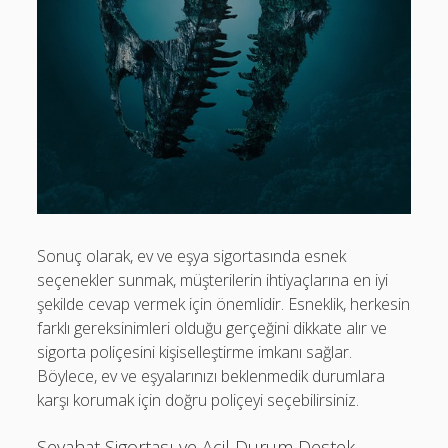
Sonuç olarak, ev ve eşya sigortasında esnek
seçenekler sunmak, müşterilerin ihtiyaçlarına en iyi
şekilde cevap vermek için önemlidir. Esneklik, herkesin
farklı gereksinimleri olduğu gerçeğini dikkate alır ve
sigorta poliçesini kişiselleştirme imkanı sağlar.
Böylece, ev ve eşyalarınızı beklenmedik durumlara
karşı korumak için doğru poliçeyi seçebilirsiniz.
Seyahat Sigortası ve Acil Durum Destek