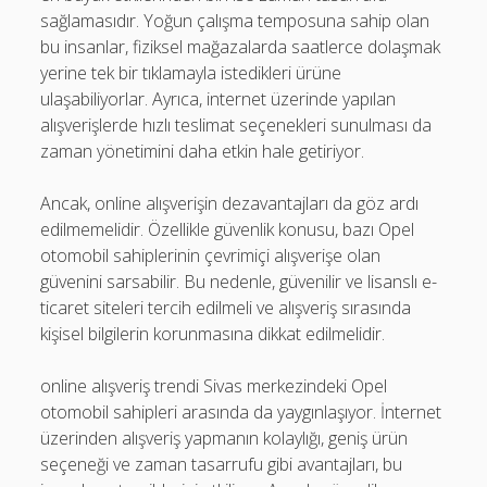
sağlamasıdır. Yoğun çalışma temposuna sahip olan
bu insanlar, fiziksel mağazalarda saatlerce dolaşmak
yerine tek bir tıklamayla istedikleri ürüne
ulaşabiliyorlar. Ayrıca, internet üzerinde yapılan
alışverişlerde hızlı teslimat seçenekleri sunulması da
zaman yönetimini daha etkin hale getiriyor.
Ancak, online alışverişin dezavantajları da göz ardı
edilmemelidir. Özellikle güvenlik konusu, bazı Opel
otomobil sahiplerinin çevrimiçi alışverişe olan
güvenini sarsabilir. Bu nedenle, güvenilir ve lisanslı e-
ticaret siteleri tercih edilmeli ve alışveriş sırasında
kişisel bilgilerin korunmasına dikkat edilmelidir.
online alışveriş trendi Sivas merkezindeki Opel
otomobil sahipleri arasında da yaygınlaşıyor. İnternet
üzerinden alışveriş yapmanın kolaylığı, geniş ürün
seçeneği ve zaman tasarrufu gibi avantajları, bu