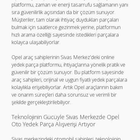
platformu, zaman ve enerji tasarrufu sağlamanın yanı
sıra güvenilirlik açısından da bir çözüm sunuyor.
Müşteriler, tam olarak ihtiyaç duydukları parçaları
bulmak için saatlerce gezinmek yerine, platformun
hızlı arama özelliği sayesinde istedikleri parçalara
kolayca ulaşabiliyorlar.
Opel araç sahiplerinin Sivas Merkez'deki online
yedek parça platformu, ihtiyaçlarına yönelik pratik ve
güvenilir bir çözüm sunuyor. Bu platform sayesinde
araç sahipleri, orijinal ve uygun fiyatlı yedek parçalara
kolaylıkla erişebiliyorlar. Artık Opel araçlarının bakım
ve onarım süreçleri daha sorunsuz ve verimli bir
şekilde gerçekleştirilebiliyor.
Teknolojinin Gücüyle Sivas Merkezde Opel
Oto Yedek Parça Alışverişi Artıyor
Sivas merkezindeki otomobil sahipleri, teknolojinin