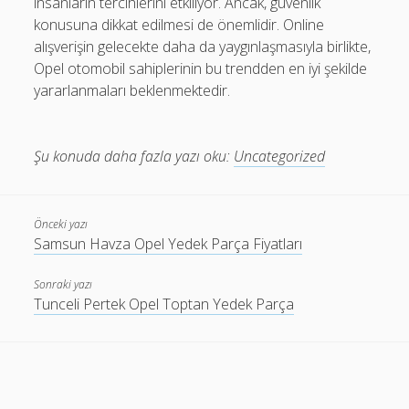
insanların tercihlerini etkiliyor. Ancak, güvenlik
konusuna dikkat edilmesi de önemlidir. Online
alışverişin gelecekte daha da yaygınlaşmasıyla birlikte,
Opel otomobil sahiplerinin bu trendden en iyi şekilde
yararlanmaları beklenmektedir.
Şu konuda daha fazla yazı oku:
Uncategorized
Önceki yazı
Samsun Havza Opel Yedek Parça Fiyatları
Sonraki yazı
Tunceli Pertek Opel Toptan Yedek Parça