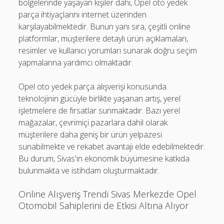
bölgelerinde yaşayan kişiler dahi, Opel oto yedek
parça ihtiyaçlarını internet üzerinden
karşılayabilmektedir. Bunun yanı sıra, çeşitli online
platformlar, müşterilere detaylı ürün açıklamaları,
resimler ve kullanıcı yorumları sunarak doğru seçim
yapmalarına yardımcı olmaktadır.
Opel oto yedek parça alışverişi konusunda
teknolojinin gücüyle birlikte yaşanan artış, yerel
işletmelere de fırsatlar sunmaktadır. Bazı yerel
mağazalar, çevrimiçi pazarlara dahil olarak
müşterilere daha geniş bir ürün yelpazesi
sunabilmekte ve rekabet avantajı elde edebilmektedir.
Bu durum, Sivas'ın ekonomik büyümesine katkıda
bulunmakta ve istihdam oluşturmaktadır.
Online Alışveriş Trendi Sivas Merkezde Opel
Otomobil Sahiplerini de Etkisi Altına Alıyor