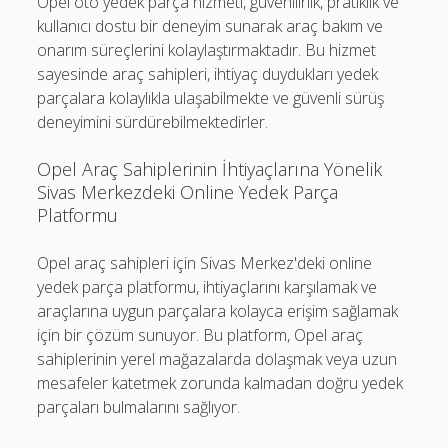
Opel oto yedek parça hizmeti, güvenilirlik, pratiklik ve
kullanıcı dostu bir deneyim sunarak araç bakım ve
onarım süreçlerini kolaylaştırmaktadır. Bu hizmet
sayesinde araç sahipleri, ihtiyaç duydukları yedek
parçalara kolaylıkla ulaşabilmekte ve güvenli sürüş
deneyimini sürdürebilmektedirler.
Opel Araç Sahiplerinin İhtiyaçlarına Yönelik
Sivas Merkezdeki Online Yedek Parça
Platformu
Opel araç sahipleri için Sivas Merkez'deki online
yedek parça platformu, ihtiyaçlarını karşılamak ve
araçlarına uygun parçalara kolayca erişim sağlamak
için bir çözüm sunuyor. Bu platform, Opel araç
sahiplerinin yerel mağazalarda dolaşmak veya uzun
mesafeler katetmek zorunda kalmadan doğru yedek
parçaları bulmalarını sağlıyor.