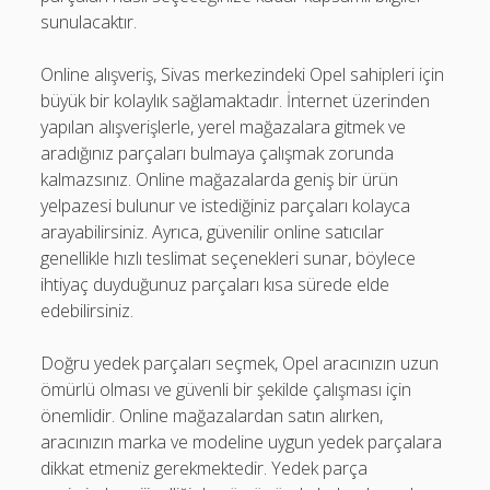
sunulacaktır.
Online alışveriş, Sivas merkezindeki Opel sahipleri için
büyük bir kolaylık sağlamaktadır. İnternet üzerinden
yapılan alışverişlerle, yerel mağazalara gitmek ve
aradığınız parçaları bulmaya çalışmak zorunda
kalmazsınız. Online mağazalarda geniş bir ürün
yelpazesi bulunur ve istediğiniz parçaları kolayca
arayabilirsiniz. Ayrıca, güvenilir online satıcılar
genellikle hızlı teslimat seçenekleri sunar, böylece
ihtiyaç duyduğunuz parçaları kısa sürede elde
edebilirsiniz.
Doğru yedek parçaları seçmek, Opel aracınızın uzun
ömürlü olması ve güvenli bir şekilde çalışması için
önemlidir. Online mağazalardan satın alırken,
aracınızın marka ve modeline uygun yedek parçalara
dikkat etmeniz gerekmektedir. Yedek parça