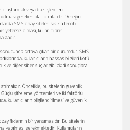
ar oluşturmak veya bazı işlemleri
apılması gereken platformlardır. Örneğin,
mlarda SMS onay siteleri sıklıkla tercih
n yetersiz olması, kullanıcıların
maktadır.
geçmesi sonucunda ortaya çıkan bir durumdur. SMS
dıklarında, kullanıcıların hassas bilgileri kötü
rıcılık ve diğer siber suçlar gibi ciddi sonuçlara
tılmalıdır. Öncelikle, bu sitelerin güvenlik
 Güçlü şifreleme yöntemleri ve iki faktörlü
ca, kullanıcıların bilgilendirilmesi ve güvenlik
 zayıflıklarının bir yansımasıdır. Bu sitelerin
ma yapılması gerekmektedir. Kullanıcıların