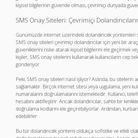
kişisel bilgilerinin güvende olması, çevrimiçi dünyada güve
SMS Onay Siteleri: Çevrimiçi Dolandırıcıları
Günümüzde internet üzerindeki dolandırıcılık yöntemleri s
SMS onay siteleri çevrimiçi dolandırıcılar için yeni bir ar
güvenliklerini riske atarak kişisel bilgilerini ele geçirmek ve
kişiler, SMS onay sitelerini kullanarak kullanıcıların cep 
gönderiyor.
Peki, SMS onay siteleri nasıl işliyor? Aslında, bu siteleri
sağlamaktır. Birçok internet sitesi veya uygulama, yeni kul
numaralarını doğrulamalarını istemektedir. Kullanıcı, te
hesabını aktifleştirir. Ancak dolandırıcılar, sahte bir kiml
doğrulama kodlarını ele geçirebiliyorlar. Ardından, kurbanı
edebilirler.
Bu tür dolandırıcılık yöntemi oldukça sofistike ve etkili ol