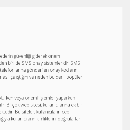
etlerin güvenliği giderek önem
den biri de SMS onay sistemleridir. SMS
ep telefonlarına gönderilen onay kodlarını
asıl çalıştığını ve neden bu denli popüler
 olurken veya önemli işlemler yaparken
r. Birçok web sitesi, kullanıcılarına ek bir
tedir. Bu siteler, kullanıcıların cep
ıyla kullanıcıların kimliklerini doğrularlar.