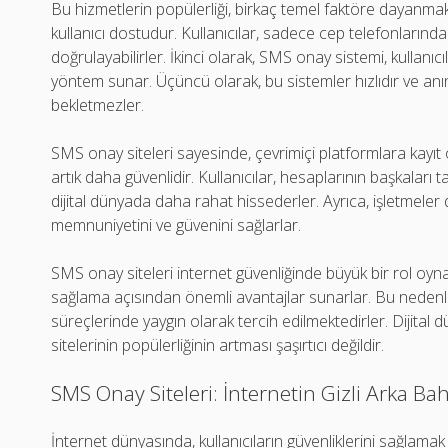
Bu hizmetlerin popülerliği, birkaç temel faktöre dayanmakt
kullanıcı dostudur. Kullanıcılar, sadece cep telefonlarında
doğrulayabilirler. İkinci olarak, SMS onay sistemi, kullanıcılar
yöntem sunar. Üçüncü olarak, bu sistemler hızlıdır ve anı
bekletmezler.
SMS onay siteleri sayesinde, çevrimiçi platformlara kayıt
artık daha güvenlidir. Kullanıcılar, hesaplarının başkaları t
dijital dünyada daha rahat hissederler. Ayrıca, işletmeler 
memnuniyetini ve güvenini sağlarlar.
SMS onay siteleri internet güvenliğinde büyük bir rol oynam
sağlama açısından önemli avantajlar sunarlar. Bu nedenle
süreçlerinde yaygın olarak tercih edilmektedirler. Dijital
sitelerinin popülerliğinin artması şaşırtıcı değildir.
SMS Onay Siteleri: İnternetin Gizli Arka Ba
İnternet dünyasında, kullanıcıların güvenliklerini sağl