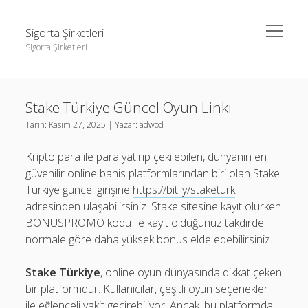
menüyü
Sigorta Şirketleri
aç
Sigorta Şirketleri
Yan
Ara
Menü
instagram gizli hesap görme giriş yapmadan
Ara
Stake Türkiye Güncel Oyun Linki
Linkedin Takipçi Yükseltme Hilesi
Tarih:
Kasım 27, 2025
| Yazar:
adwod
Liste
instagram gizli hesap görme giriş yapmadan
Kripto para ile para yatırıp çekilebilen, dünyanın en
Sayfa Listesi
Linkedin Takipçi Yükseltme Hilesi
güvenilir online bahis platformlarından biri olan Stake
Liste
Türkiye güncel girişine
https://bit.ly/staketurk
adresinden ulaşabilirsiniz. Stake sitesine kayıt olurken
Sayfa Listesi
BONUSPROMO kodu ile kayıt olduğunuz takdirde
normale göre daha yüksek bonus elde edebilirsiniz.
Stake Türkiye
, online oyun dünyasında dikkat çeken
bir platformdur. Kullanıcılar, çeşitli oyun seçenekleri
ile eğlenceli vakit geçirebiliyor. Ancak, bu platformda