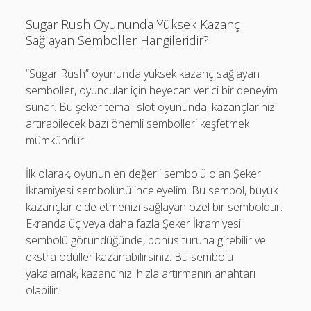
Sugar Rush Oyununda Yüksek Kazanç
Sağlayan Semboller Hangileridir?
“Sugar Rush” oyununda yüksek kazanç sağlayan
semboller, oyuncular için heyecan verici bir deneyim
sunar. Bu şeker temalı slot oyununda, kazançlarınızı
artırabilecek bazı önemli sembolleri keşfetmek
mümkündür.
İlk olarak, oyunun en değerli sembolü olan Şeker
İkramiyesi sembolünü inceleyelim. Bu sembol, büyük
kazançlar elde etmenizi sağlayan özel bir semboldür.
Ekranda üç veya daha fazla Şeker İkramiyesi
sembolü göründüğünde, bonus turuna girebilir ve
ekstra ödüller kazanabilirsiniz. Bu sembolü
yakalamak, kazancınızı hızla artırmanın anahtarı
olabilir.