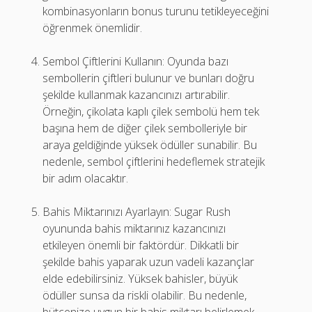
kombinasyonların bonus turunu tetikleyeceğini
öğrenmek önemlidir.
Sembol Çiftlerini Kullanın: Oyunda bazı
sembollerin çiftleri bulunur ve bunları doğru
şekilde kullanmak kazancınızı artırabilir.
Örneğin, çikolata kaplı çilek sembolü hem tek
başına hem de diğer çilek sembolleriyle bir
araya geldiğinde yüksek ödüller sunabilir. Bu
nedenle, sembol çiftlerini hedeflemek stratejik
bir adım olacaktır.
Bahis Miktarınızı Ayarlayın: Sugar Rush
oyununda bahis miktarınız kazancınızı
etkileyen önemli bir faktördür. Dikkatli bir
şekilde bahis yaparak uzun vadeli kazançlar
elde edebilirsiniz. Yüksek bahisler, büyük
ödüller sunsa da riskli olabilir. Bu nedenle,