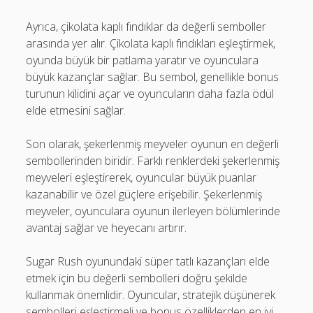
Ayrıca, çikolata kaplı fındıklar da değerli semboller
arasında yer alır. Çikolata kaplı fındıkları eşleştirmek,
oyunda büyük bir patlama yaratır ve oyunculara
büyük kazançlar sağlar. Bu sembol, genellikle bonus
turunun kilidini açar ve oyuncuların daha fazla ödül
elde etmesini sağlar.
Son olarak, şekerlenmiş meyveler oyunun en değerli
sembollerinden biridir. Farklı renklerdeki şekerlenmiş
meyveleri eşleştirerek, oyuncular büyük puanlar
kazanabilir ve özel güçlere erişebilir. Şekerlenmiş
meyveler, oyunculara oyunun ilerleyen bölümlerinde
avantaj sağlar ve heyecanı artırır.
Sugar Rush oyunundaki süper tatlı kazançları elde
etmek için bu değerli sembolleri doğru şekilde
kullanmak önemlidir. Oyuncular, stratejik düşünerek
sembolleri eşleştirmeli ve bonus özelliklerden en iyi