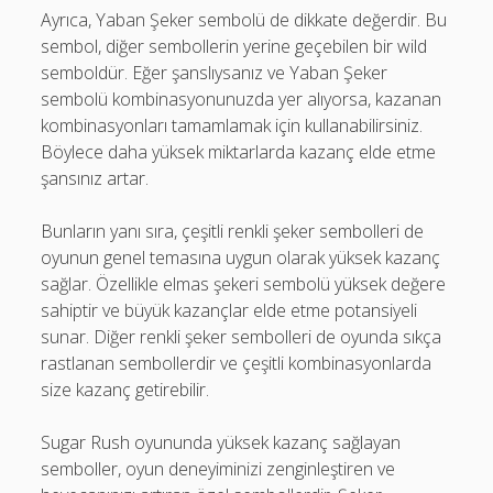
Ayrıca, Yaban Şeker sembolü de dikkate değerdir. Bu
sembol, diğer sembollerin yerine geçebilen bir wild
semboldür. Eğer şanslıysanız ve Yaban Şeker
sembolü kombinasyonunuzda yer alıyorsa, kazanan
kombinasyonları tamamlamak için kullanabilirsiniz.
Böylece daha yüksek miktarlarda kazanç elde etme
şansınız artar.
Bunların yanı sıra, çeşitli renkli şeker sembolleri de
oyunun genel temasına uygun olarak yüksek kazanç
sağlar. Özellikle elmas şekeri sembolü yüksek değere
sahiptir ve büyük kazançlar elde etme potansiyeli
sunar. Diğer renkli şeker sembolleri de oyunda sıkça
rastlanan sembollerdir ve çeşitli kombinasyonlarda
size kazanç getirebilir.
Sugar Rush oyununda yüksek kazanç sağlayan
semboller, oyun deneyiminizi zenginleştiren ve