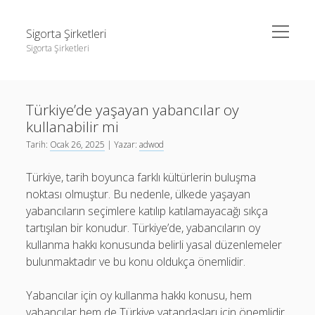
menüyü
Sigorta Şirketleri
aç
Sigorta Şirketleri
Yan
Ara
Menü
instagram gizli hesap görme giriş yapmadan
Ara
Türkiye’de yaşayan yabancılar oy
Linkedin Takipçi Yükseltme Hilesi
kullanabilir mi
Liste
instagram gizli hesap görme giriş yapmadan
Tarih:
Ocak 26, 2025
| Yazar:
adwod
Sayfa Listesi
Linkedin Takipçi Yükseltme Hilesi
Türkiye, tarih boyunca farklı kültürlerin buluşma
Liste
noktası olmuştur. Bu nedenle, ülkede yaşayan
yabancıların seçimlere katılıp katılamayacağı sıkça
Sayfa Listesi
tartışılan bir konudur. Türkiye’de, yabancıların oy
kullanma hakkı konusunda belirli yasal düzenlemeler
bulunmaktadır ve bu konu oldukça önemlidir.
Yabancılar için oy kullanma hakkı konusu, hem
yabancılar hem de Türkiye vatandaşları için önemlidir