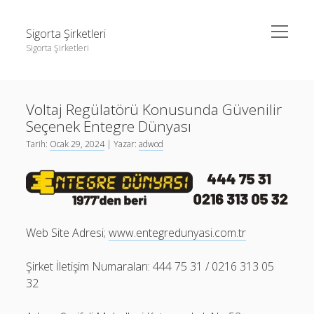
menüyü
Sigorta Şirketleri
aç
Sigorta Şirketleri
Yan
Ara
Menü
instagram gizli hesap görme giriş yapmadan
Ara
Voltaj Regülatörü Konusunda Güvenilir
Linkedin Takipçi Yükseltme Hilesi
Seçenek Entegre Dünyası
Liste
instagram gizli hesap görme giriş yapmadan
Tarih:
Ocak 29, 2024
| Yazar:
adwod
Sayfa Listesi
Linkedin Takipçi Yükseltme Hilesi
Liste
Sayfa Listesi
Web Site Adresi;
www.entegredunyasi.com.tr
Şirket İletişim Numaraları: 444 75 31 / 0216 313 05
32