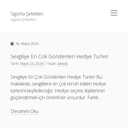
menüyü
Sigorta Şirketleri
aç
Sigorta Şirketleri
Yan
Ara
Menü
instagram gizli hesap görme giriş yapmadan
Ara
Ay:
Mayıs 2026
Linkedin Takipçi Yükseltme Hilesi
Liste
Sevgiliye En Cok Gonderilen Hediye Turleri
instagram gizli hesap görme giriş yapmadan
Tarih:
Mayıs 23, 2026
| Yazar:
adwod
Sayfa Listesi
Linkedin Takipçi Yükseltme Hilesi
Sevgiliye En Çok Gönderilen Hediye Türleri Bu
Liste
makalede, sevgililere en çok tercih edilen hediye
Sayfa Listesi
türlerini keşfedeceğiz. Hediye seçimi, ilişkilerinizi
güçlendirmek için önemli bir unsurdur. Farklı…
Sevgiliye
Devamını Oku
En
Cok