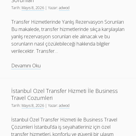
Sorunlari
Tarih:
Mayıs 8, 2026
| Yazar:
adwod
Transfer Hizmetlerinde Yanlış Rezervasyon Sorunları
Bu makalede, transfer hizmetlerinde sıkça karşılaşılan
yanlış rezervasyon sorunları ele alınacak ve bu
sorunların nasıl çözülebileceği hakkında bilgiler
verilecektir. Transfer…
Transfer
Devamını Oku
Hizmetlerinde
Yanlis
Rezervasyon
İstanbul Ozel Transfer Hizmeti İle Business
Sorunlari
Travel Cozumleri
Tarih:
Mayıs 8, 2026
| Yazar:
adwod
İstanbul Özel Transfer Hizmeti ile Business Travel
Çözümleri İstanbul’da iş seyahatleriniz için özel
transfer hizmetleri, konforlu ve güvenli bir ulaşım