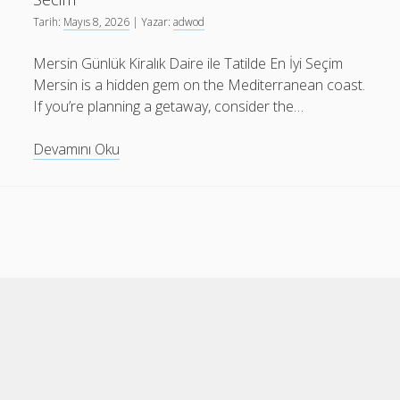
Tarih:
Mayıs 8, 2026
| Yazar:
adwod
Mersin Günlük Kiralık Daire ile Tatilde En İyi Seçim
Mersin is a hidden gem on the Mediterranean coast.
If you’re planning a getaway, consider the…
Mersin
Devamını Oku
Gunluk
Kiralik
Daire
İle
Tatilde
En
İyi
Secim