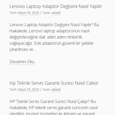
Gonderilen
Lenovo Laptop Adaptor Degisimi Nasil Yapilir
Hediye
Tarih:
Mayıs 18, 2026
| Yazar:
adwod
Turleri
Lenovo Laptop Adaptör Değişimi Nasıl Yapılır? Bu
makalede, Lenovo laptop adaptörünün nasıl
değiştirileceğine dair adım adım rehberlik
sağlayacağız. Eski adaptörün güvenli bir şekilde
çıkarılması ve…
Lenovo
Devamını Oku
Laptop
Adaptor
Degisimi
Hp Teknik Servis Garanti Sureci Nasil Calisir
Nasil
Tarih:
Mayıs 18, 2026
| Yazar:
adwod
Yapilir
HP Teknik Servis Garanti Süreci Nasıl Çalışır? Bu
makalede, HP teknik servis garanti sürecinin nasıl
işlediğini, müşteri hizmetleri ile iletişimi ve garanti