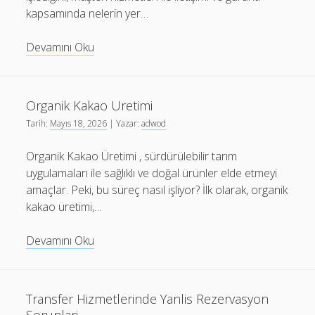
kapsamında nelerin yer…
Hp
Devamını Oku
Teknik
Servis
Garanti
Organik Kakao Uretimi
Sureci
Tarih:
Mayıs 18, 2026
| Yazar:
adwod
Nasil
Calisir
Organik Kakao Üretimi , sürdürülebilir tarım
uygulamaları ile sağlıklı ve doğal ürünler elde etmeyi
amaçlar. Peki, bu süreç nasıl işliyor? İlk olarak, organik
kakao üretimi,…
Organik
Devamını Oku
Kakao
Uretimi
Transfer Hizmetlerinde Yanlis Rezervasyon