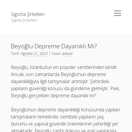
menüyü
Sigorta Şirketleri
aç
Sigorta Şirketleri
Yan
Ara
Menü
instagram gizli hesap görme giriş yapmadan
Ara
Beyoğlu Depreme Dayanıklı Mı?
Linkedin Takipçi Yükseltme Hilesi
Tarih:
Ağustos 21, 2023
| Yazar:
adwod
Liste
instagram gizli hesap görme giriş yapmadan
Beyoğlu, İstanbul’un en popüler semtlerinden biridir.
Sayfa Listesi
Linkedin Takipçi Yükseltme Hilesi
Ancak, son zamanlarda Beyoğlu’nun depreme
Liste
dayanıklılığıyla ilgili tartışmalar artmıştır. Şehirdeki
yapıların güvenliği konusu da gündeme gelmiştir. Peki,
Sayfa Listesi
Beyoğlu gerçekten depreme dayanıklı mı?
Beyoğlu’nun depreme dayanıklılığı konusunda yapılan
tartışmaların temelinde, semtteki yapıların yaş
durumu ve yapısal güvenlik önlemlerinin yeterliliği yer
almaktadır. Beyoğlu, tarihi dokusu ve eski yapılarıyla