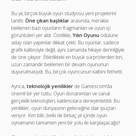
Bu yıl, birçok büyük oyun stüdyosu yeni projelerini
tanıttı.
Öne çıkan başlıklar
arasında, merakla
beklenen bazı oyunların fragmanları ve oyun içi
görüntüleri yer aldı. Özellikle,
Yılın Oyunu
ödülüne
aday olan yapımlar dikkat çekti. Bu oyunlar, sadece
grafik kalitesiyle değil, aynı zamanda hikaye derinliğiyle
de öne çıkıyor. Etkinlikteki en büyük sürprizlerden biri,
uzun zamandır beklenen bir devam oyununun
duyurulmasıydı. Bu, birçok oyuncunun kalbini fethetti.
Ayrıca,
teknolojik yenilikler
de Gamescom’da
önemli bir yer tuttu. Oyun donanımları ve sanal
gerçeklik teknolojileri, katılımcılara deneyimletildi. Bu
yenilikler, oyun dünyasının geleceğine dair ipuçları
veriyor. Kim bilir, belki de birkaç yıl içinde oyun
oynamanın tamamen yeni bir yolu ile karşılaşacağız!