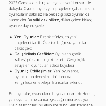
2023 Gamescom, birçok heyecan verici duyuru ile
doluydu. Oyun dünyası, yeni projelerle çalkalanırken,
oyuncuların sabırsızlıkla beklediği bazı oyunlar da
sahne aldı.
Bu yılki etkinlikte
, dikkat çeken birkaç
oyun ve duyuru şöyle:
Yeni Oyunlar:
Birçok stüdyo, en yeni
projelerini tanıttı. Özellikle bağımsız yapımlar
dikkat çekti.
Geliştirilmiş Grafikler:
Oyunların grafik
kalitesi, göz alıcı bir şekilde arttı. Gerçekçilik
seviyeleri, oyuncuları adeta büyüledi.
Oyun İçi Etkileşimler:
Yeni oyunlarda,
oyuncuların deneyimlerini daha da
zenginleştiren etkileşimli unsurlar eklendi.
Bu duyurular, oyuncuların heyecanını artırdı. Herkes,
yeni oyunların ne zaman çıkacağını merak ediyor.
Oyun geliştiricileri, bu etkinlikte sundukları içeriklerle,