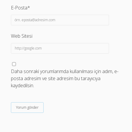
E-Posta*
Web Sitesi
Daha sonraki yorumlarımda kullanılması için adım, e-
posta adresim ve site adresim bu tarayıcıya
kaydedilsin.