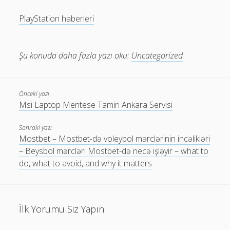
PlayStation haberleri
Şu konuda daha fazla yazı oku:
Uncategorized
Önceki yazı
Msi Laptop Mentese Tamiri Ankara Servisi
Sonraki yazı
Mostbet – Mostbet-də voleybol mərclərinin incəlikləri
– Beysbol mərcləri Mostbet-də necə işləyir – what to
do, what to avoid, and why it matters
İlk Yorumu Siz Yapın