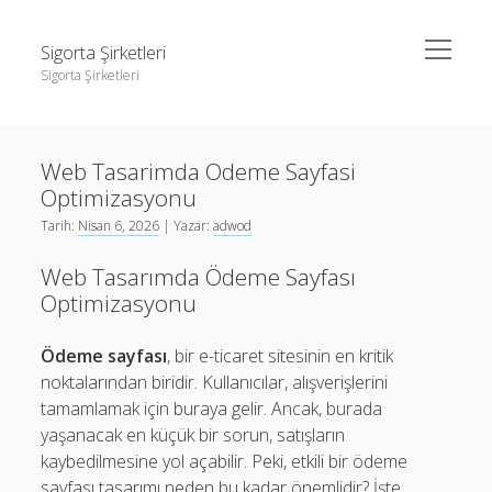
menüyü
Sigorta Şirketleri
aç
Sigorta Şirketleri
Yan
Ara
Menü
instagram gizli hesap görme giriş yapmadan
Ara
Web Tasarimda Odeme Sayfasi
Linkedin Takipçi Yükseltme Hilesi
Optimizasyonu
Liste
instagram gizli hesap görme giriş yapmadan
Tarih:
Nisan 6, 2026
| Yazar:
adwod
Sayfa Listesi
Linkedin Takipçi Yükseltme Hilesi
Web Tasarımda Ödeme Sayfası
Liste
Optimizasyonu
Sayfa Listesi
Ödeme sayfası
, bir e-ticaret sitesinin en kritik
noktalarından biridir. Kullanıcılar, alışverişlerini
tamamlamak için buraya gelir. Ancak, burada
yaşanacak en küçük bir sorun, satışların
kaybedilmesine yol açabilir. Peki, etkili bir ödeme
sayfası tasarımı neden bu kadar önemlidir? İşte